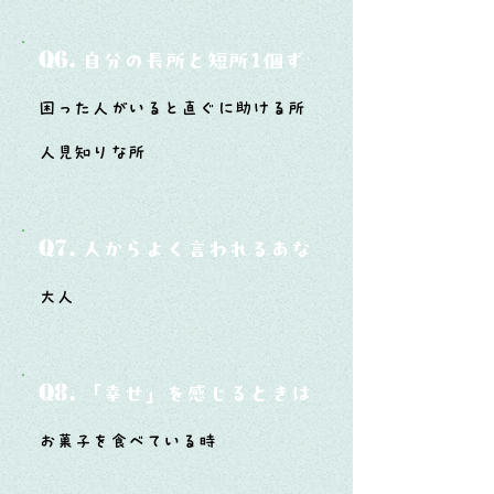
Q6.
自分の長所と短所1個ずつ
困った人がいると直ぐに助ける所
人見知りな所
Q7.
人からよく言われるあなたの性格は？
大人
Q8.
「幸せ」を感じるときはどんな時？
お菓子を食べている時