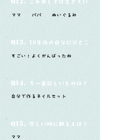
Q12.
これ無しでは生きていけないモノ3つは？
ママ パパ ぬいぐるみ
Q13.
10年後の自分にひとこと言ってあげたい
すごい！よくがんばったね
Q14.
今一番欲しいものは？
自分で作るネイルセット
Q15.
悲しい時に頼る人は？
ママ