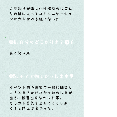
人見知りが激しい性格なのに皆ん
なの輪に入ってコミュニケーショ
ンが少し取れる様になった
Q4.
自分のどこが好き？
良く笑う所
Q5.
チアで悔しかった出来事と、そこから学ん
イベント前の練習で一緒に練習し
ようと声をかけたかったのに声が
出す、練習出来なかった事。
もう少し勇気を出してこうしよ
う！と誘えば良かった。