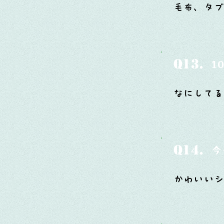
毛布、タ
Q13.
1
なにしてる
Q14.
今
かわいい