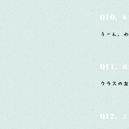
Q10.
あ
うーん、わ
Q11.
最
クラスの
Q12.
こ