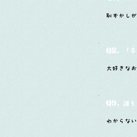
恥ずかしが
Q8.
「幸
大好きなお
Q9.
誰も
わからな