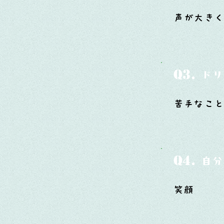
声が大き
Q3.
ドリ
苦手なこ
Q4.
自分
笑顔