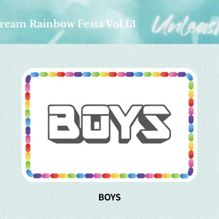
ream Rainbow Festa Vol.13
BOYS