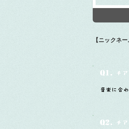
【ニックネー
Q1.
チア
音楽に合
Q2.
チア