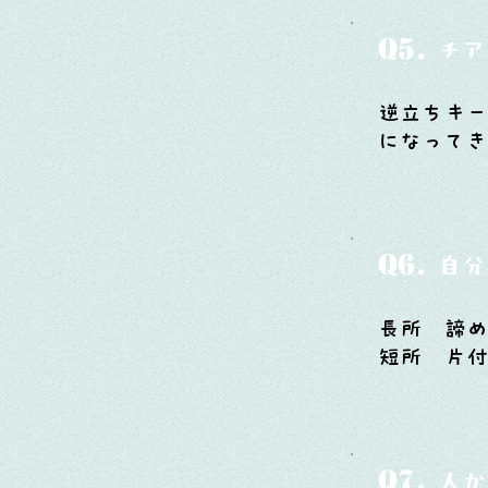
Q5.
チア
逆立ちキ
になってき
Q6.
自分
長所 諦
短所 片
Q7.
人か