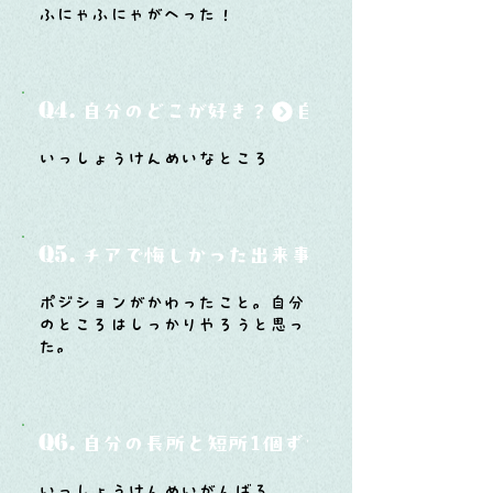
ふにゃふにゃがへった！
Q4.
自分のどこが好き？
いっしょうけんめいなところ
Q5.
チアで悔しかった出来事と、そこから学ん
ポジションがかわったこと。自分
のところはしっかりやろうと思っ
た。
Q6.
自分の長所と短所1個ずつ
いっしょうけんめいがんばる