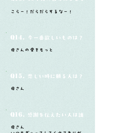
こらー！だらだらするなー！
Q14.
今一番欲しいものは？
母さんの愛をもっと
Q15.
悲しい時に頼る人は？
母さん
Q16.
感謝を伝えたい人は誰？そしてどんな言
母さん