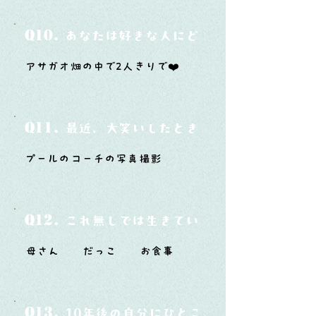
Q10.
あなたは好きな人にどうやって告白した
アサガオ畑の中で2人きりで❤️
Q11.
最近、大笑いしたときはどんな時？
プールのコーチの写真撮影
Q12.
これ無しでは生きていけないモノ3つは？
母さん だっこ お食事
Q13.
10年後の自分にひとこと言ってあげたい