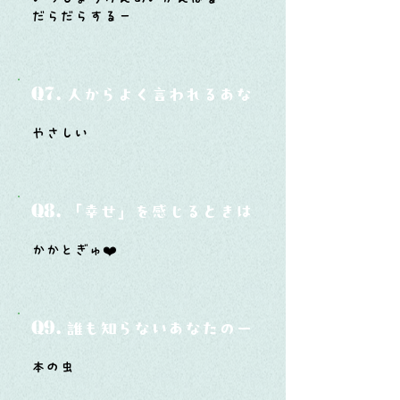
だらだらするー
Q7.
人からよく言われるあなたの性格は？
やさしい
Q8.
「幸せ」を感じるときはどんな時？
かかとぎゅ❤️
Q9.
誰も知らないあなたの一面は？
本の虫