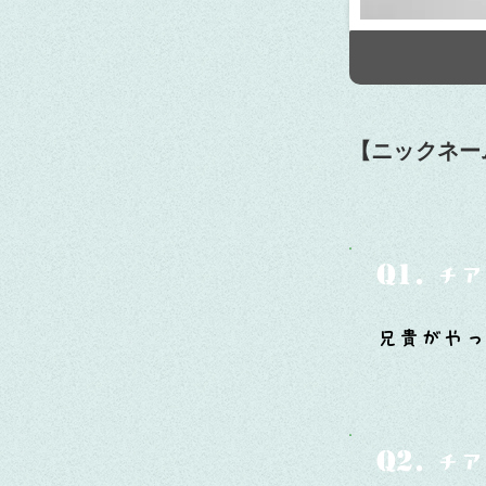
【ニックネー
Q1.
チア
兄貴がやっ
Q2.
チア