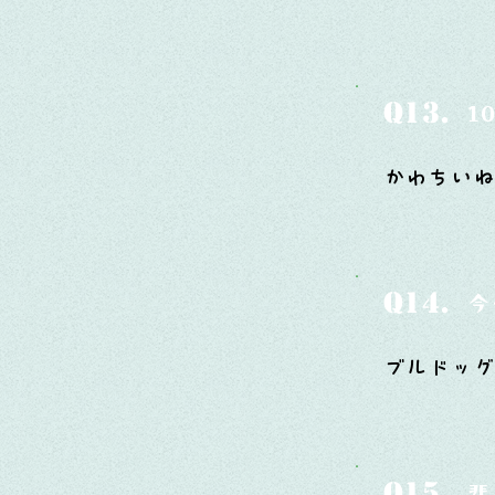
Q13.
1
かわちいね
Q14.
今
ブルドッグ
Q15.
悲