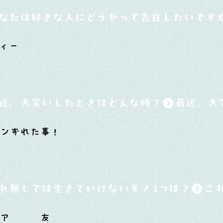
なたは好きな人にどうやって告白したいです
ィー
近、大笑いしたときはどんな時？
ボンずれた事！
れ無しでは生きていけないモノ3つは？
チア 友