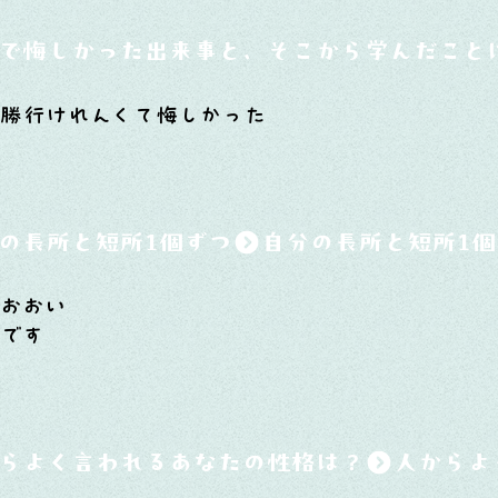
で悔しかった出来事と、そこから学んだこと
で決勝行けれんくて悔しかった
の長所と短所1個ずつ
達おおい
いです
らよく言われるあなたの性格は？