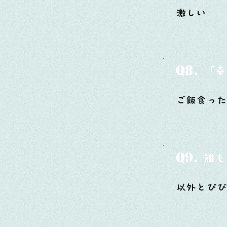
激しい
Q8.
「幸
ご飯食っ
Q9.
誰も
以外とび