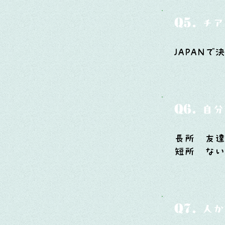
Q5.
チア
JAPAN
Q6.
自分
長所 友
短所 な
Q7.
人か