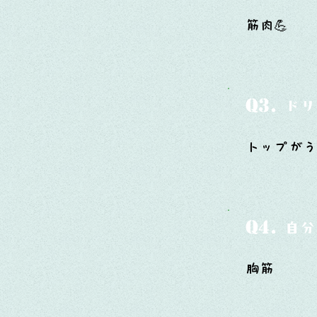
筋肉💪
Q3.
ドリ
トップがう
Q4.
自分
胸筋