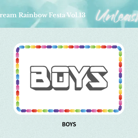
ream Rainbow Festa Vol.13
BOYS