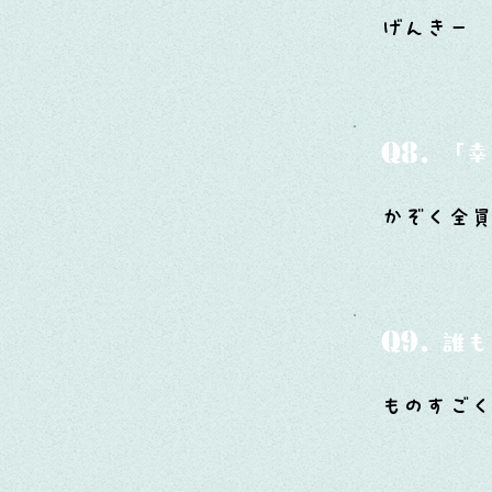
げんきー
Q8.
「幸
かぞく全
Q9.
誰も
ものすごく