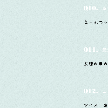
Q10.
あ
えーふつ
Q11.
最
友達の席
Q12.
こ
アイス 