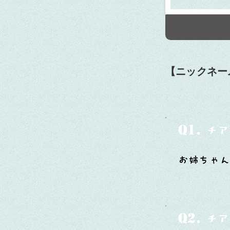
【ニックネー
Q1.
チア
お姉ちゃん
Q2.
チア