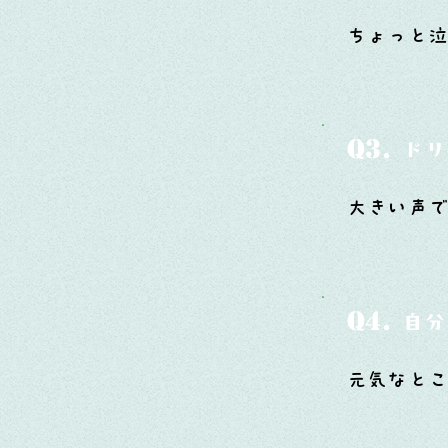
ちょっと
Q3.
ドリ
大きい声
Q4.
自分
元気なと