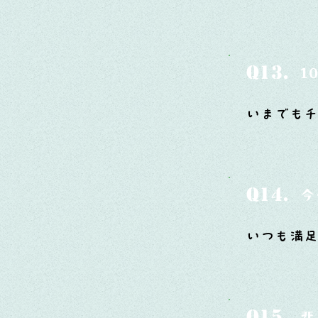
Q13.
1
いまでもチ
Q14.
今
いつも満
Q15.
悲