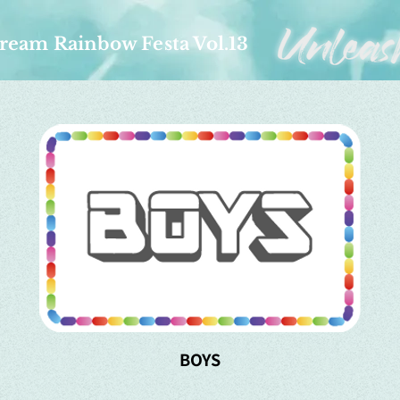
ream Rainbow Festa Vol.13
BOYS