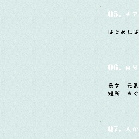
Q5.
チア
はじめた
Q6.
自分
長女 元
短所 すぐ
Q7.
人か