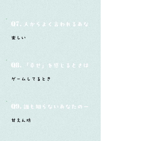
Q7.
人からよく言われるあなたの性格は？
楽しい
Q8.
「幸せ」を感じるときはどんな時？
ゲームしてるとき
Q9.
誰も知らないあなたの一面は？
甘えん坊