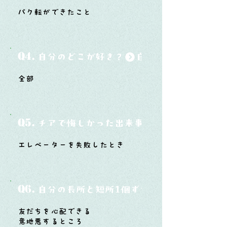
バク転ができたこと
Q4.
自分のどこが好き？
全部
Q5.
チアで悔しかった出来事と、そこから学ん
エレベーターを失敗したとき
Q6.
自分の長所と短所1個ずつ
友だちを心配できる
意地悪するところ