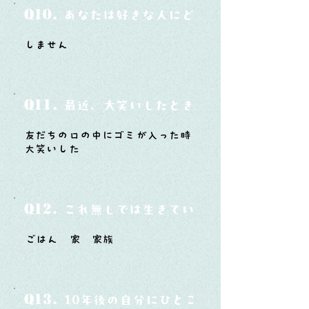
Q10.
あなたは好きな人にどうやって告白した
しません
Q11.
最近、大笑いしたときはどんな時？
友だちの口の中にゴミが入った時
大笑いした
Q12.
これ無しでは生きていけないモノ3つは？
ごはん 家 家族
Q13.
10年後の自分にひとこと言ってあげたい