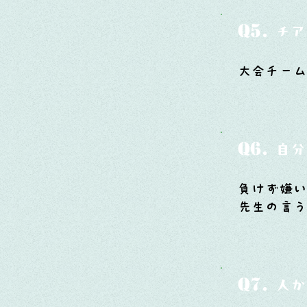
Q5.
チア
大会チー
Q6.
自分
負けず嫌
先生の言
Q7.
人か