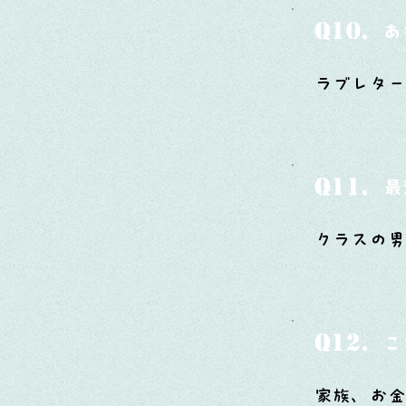
Q10.
あ
ラブレター
Q11.
最
クラスの男
Q12.
こ
家族、お