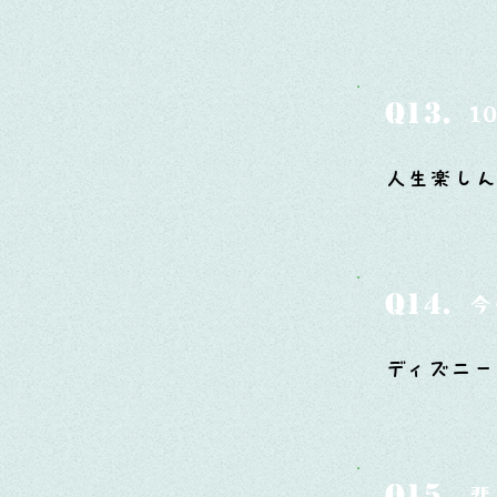
Q13.
1
人生楽しん
Q14.
今
ディズニー
Q15.
悲