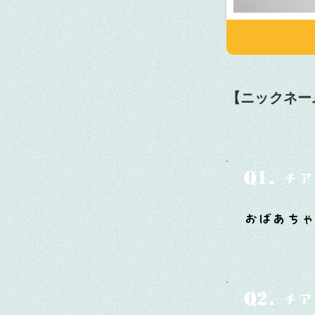
【ニックネー
Q1.
チア
おばあち
Q2.
チア