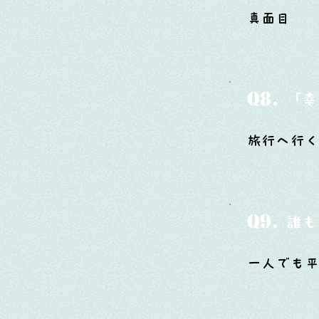
真面目
Q8.
「幸
旅行へ行
Q9.
誰も
一人でも