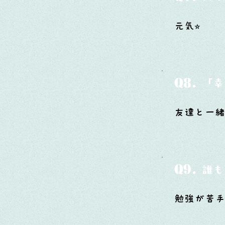
元気⭐︎
Q8.
「幸
友達と一緒
Q9.
誰も
勉強が苦手