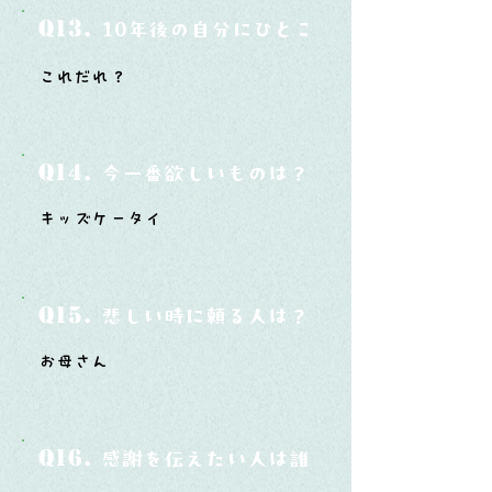
Q13.
10年後の自分にひとこと言ってあげたい
これだれ？
Q14.
今一番欲しいものは？
キッズケータイ
Q15.
悲しい時に頼る人は？
お母さん
Q16.
感謝を伝えたい人は誰？そしてどんな言