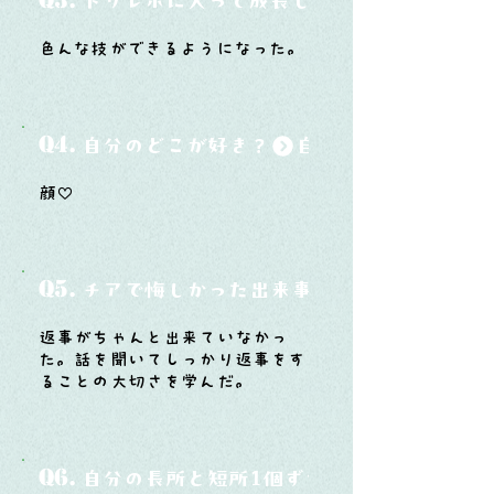
Q3.
ドリレボに入って成長したと思うことは？
色んな技ができるようになった。
Q4.
自分のどこが好き？
顔♡
Q5.
チアで悔しかった出来事と、そこから学ん
返事がちゃんと出来ていなかっ
た。話を聞いてしっかり返事をす
ることの大切さを学んだ。
Q6.
自分の長所と短所1個ずつ