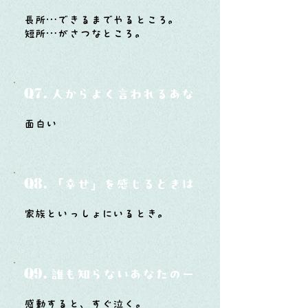
長所…できるまでやるところ。
短所…がさつなところ。
Q7.
人からよく言われるあなたの性格は？
面白い
Q8.
「幸せ」を感じるときはどんな時？
家族といっしょにいるとき。
Q9.
誰も知らないあなたの一面は？
感動すると、すぐ泣く。