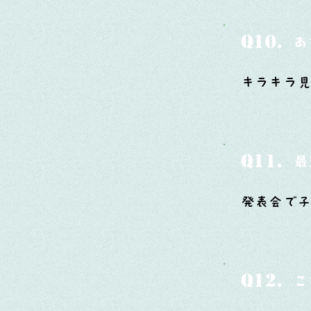
Q10.
あ
キラキラ見
Q11.
最
発表会で
Q12.
こ