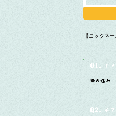
【ニックネー
Q1.
チア
妹の進め
Q2.
チア