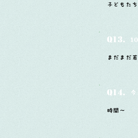
子どもた
Q13.
1
まだまだ
Q14.
今
時間～