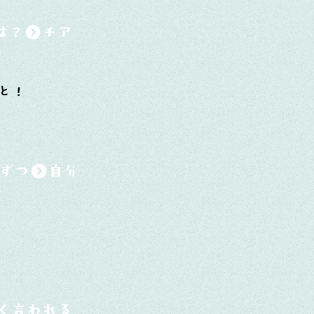
は？
と！