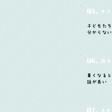
Q5.
チア
子どもたち
分からな
Q6.
自分
暑くなる
話が長い
Q7.
人か