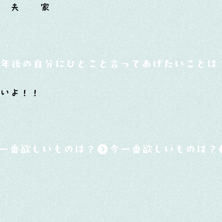
ち 夫 家
0年後の自分にひとこと言ってあげたいことは
若いよ！！
一番欲しいものは？