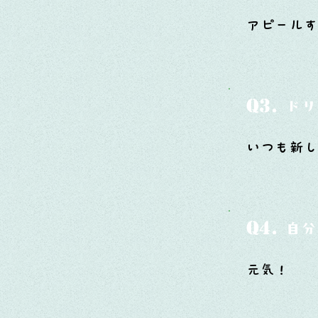
アピール
Q3.
ドリ
いつも新し
Q4.
自分
元気！