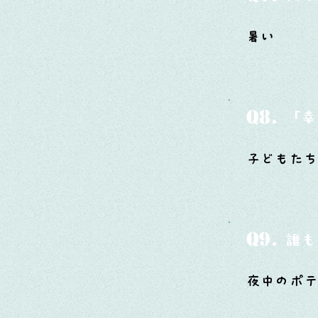
暑い
Q8.
「幸
子どもたち
Q9.
誰も
夜中のポ