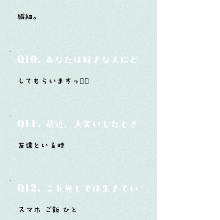
繊細。
Q10.
あなたは好きな人にどうやって告白した
してもらいますっ❤️‍🔥
Q11.
最近、大笑いしたときはどんな時？
友達といる時
Q12.
これ無しでは生きていけないモノ3つは？
スマホ ご飯 ひと