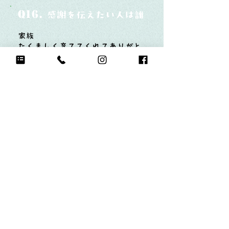
Q16.
感謝を伝えたい人は誰？そしてどんな言
家族
たくましく育ててくれてありがと
う
Q17.
もし今日地球が滅びるなら何をする？
好きなものいっぱい買う！
たくさん食べる！
友達と遊んでたくさん笑う！
チアをする！
Q18.
自分のお気に入りの写真