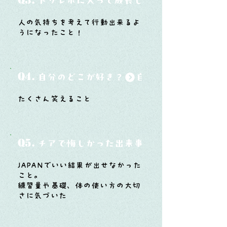
Q3.
ドリレボに入って成長したと思うことは？
人の気持ちを考えて行動出来るよ
うになったこと！
Q4.
自分のどこが好き？
たくさん笑えること
Q5.
チアで悔しかった出来事と、そこから学ん
JAPANでいい結果が出せなかった
こと。
練習量や基礎、体の使い方の大切
さに気づいた