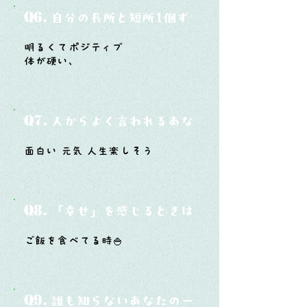
Q6.
自分の長所と短所1個ずつ
明るくてポジティブ
体が硬い、
Q7.
人からよく言われるあなたの性格は？
面白い 元気 人生楽しそう
Q8.
「幸せ」を感じるときはどんな時？
ご飯を食べてる時🍚
Q9.
誰も知らないあなたの一面は？