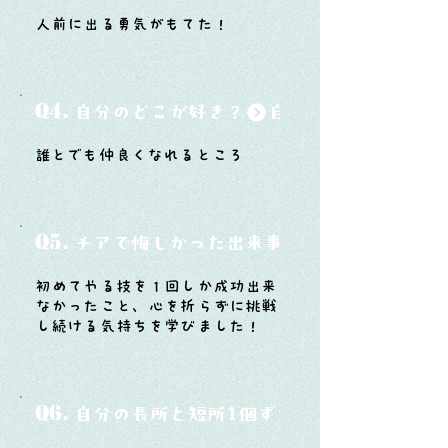
人前に出る勇気がもてた！
Q4.
自分のどこが好き？
誰とでも仲良くなれるところ
Q5.
チアで悔しかった出来事と、そこから学ん
初めてやる技を１回しか成功出来
なかったこと、心を折らずに挑戦
し続ける気持ちを学びました！
Q6.
自分の長所と短所1個ずつ