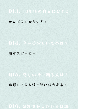
Q13.
10年後の自分にひとこと言ってあげたい
がんばるしかないぞ！
Q14.
今一番欲しいものは？
防水スピーカー
Q15.
悲しい時に頼る人は？
信頼してる友達と強い味方家族！
Q16.
感謝を伝えたい人は誰？そしてどんな言