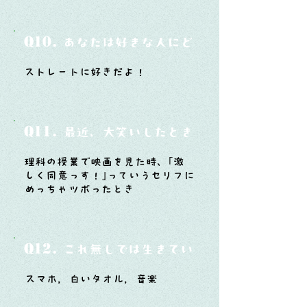
Q10.
あなたは好きな人にどうやって告白した
ストレートに好きだよ！
Q11.
最近、大笑いしたときはどんな時？
理科の授業で映画を見た時、｢激
しく同意っす！｣っていうセリフに
めっちゃツボったとき
Q12.
これ無しでは生きていけないモノ3つは？
スマホ，白いタオル，音楽