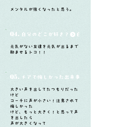
メンタルが強くなったと思う。
Q4.
自分のどこが好き？
元気がない友達を元気が出るまで
励ませるトコ！！
Q5.
チアで悔しかった出来事と、そこから学ん
大きい声を出してたつもりだった
けど
コーチに声が小さい！注意されて
悔しかった
けど、もっと大きく！と思って声
を出したら
声が大きくなって