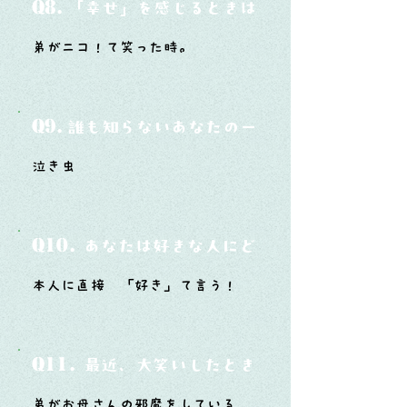
Q8.
「幸せ」を感じるときはどんな時？
弟がニコ！て笑った時。
Q9.
誰も知らないあなたの一面は？
泣き虫
Q10.
あなたは好きな人にどうやって告白した
本人に直接 「好き」て言う！
Q11.
最近、大笑いしたときはどんな時？
弟がお母さんの邪魔をしている