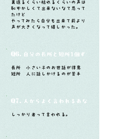
裏返るくらい枯れるくらいの声は
恥ずかしくて出来ないなて思って
たけど
やってみたら自分も出来て前より
声が大きくなって嬉しかった。
Q6.
自分の長所と短所1個ずつ
長所 小さい子のお世話が得意
短所 人に話しかけるのが苦手
Q7.
人からよく言われるあなたの性格は？
しっかり者って言われる。