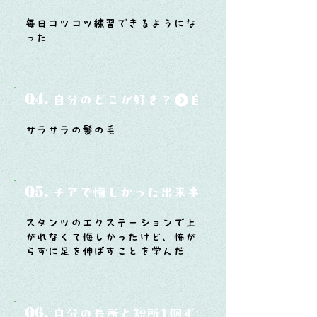
毎日コツコツ練習できるようにな
った
Q4.
自分のどこが好き？
サラサラの髪の毛
Q5.
チアで悔しかった出来事と、そこから学ん
スタンツのエクステーションで上
がれなくて悔しかったけど、怖が
らずに足を伸ばすことを学んだ
Q6.
自分の長所と短所1個ずつ