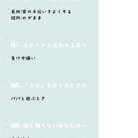
長所:家の手伝いをよくする
短所:わがまま
Q7.
人からよく言われるあなたの性格は？
負けず嫌い
Q8.
「幸せ」を感じるときはどんな時？
パパと遊ぶとき
Q9.
誰も知らないあなたの一面は？