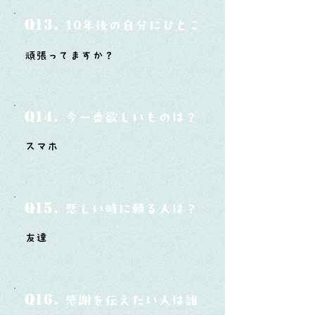
Q13.
10年後の自分にひとこと言ってあげたい
頑張ってますか？
Q14.
今一番欲しいものは？
スマホ
Q15.
悲しい時に頼る人は？
友達
Q16.
感謝を伝えたい人は誰？そしてどんな言