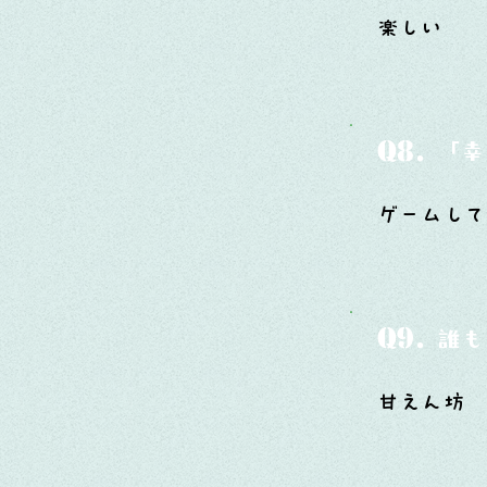
楽しい
Q8.
「幸
ゲームして
Q9.
誰も
甘えん坊