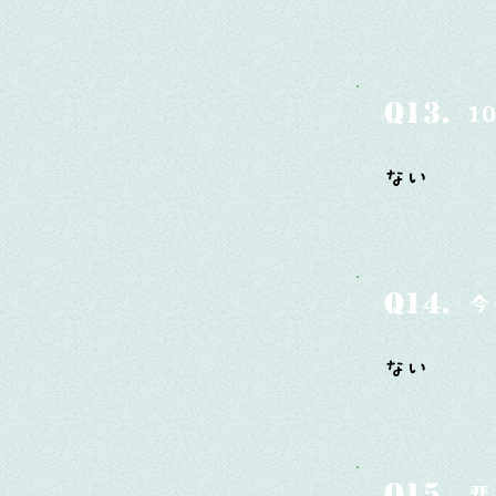
Q13.
1
ない
Q14.
今
ない
Q15.
悲