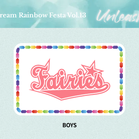
ream Rainbow Festa Vol.13
BOYS