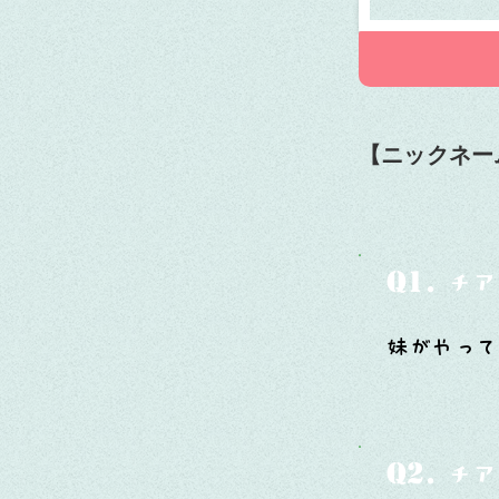
【ニックネー
Q1.
チア
妹がやって
Q2.
チア