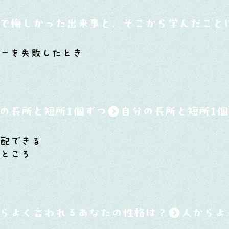
で悔しかった出来事と、そこから学んだこと
ターを失敗したとき
の長所と短所1個ずつ
心配できる
るところ
らよく言われるあなたの性格は？