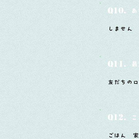
Q10.
あ
しません
Q11.
最
友だちの口
Q12.
こ
ごはん 