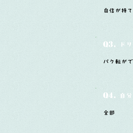
自信が持
Q3.
ドリ
バク転が
Q4.
自分
全部