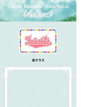
Dream Rainbow Festa Vol.13
呉クラス