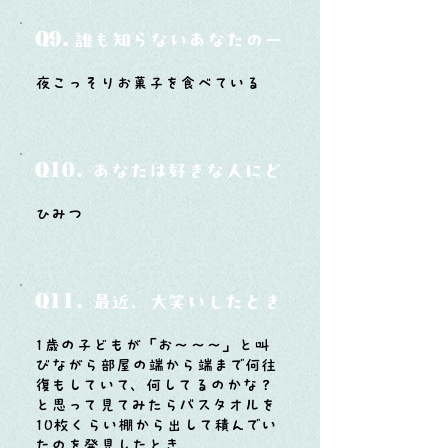
Q9.
誰も知らないあなたの一面は？
夜こっそりお菓子を食べている
Q10.
あなたは好きな人にどうやって告白した
ひみつ
Q11.
最近、大笑いしたときはどんな時？
1歳の子どもが「お～～～」と叫
びながら部屋の端から端まで何往
復もしていて、何してるのかな？
と思って見てみたらバスタオルを
10枚くらい棚から出して積んでい
たのを発見したとき