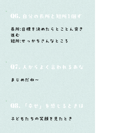
Q6.
自分の長所と短所1個ずつ
長所:目標を決めたらとことん突き
進む
短所:せっかちさんなところ
Q7.
人からよく言われるあなたの性格は？
まじめだね～
Q8.
「幸せ」を感じるときはどんな時？
子どもたちの笑顔を見たとき