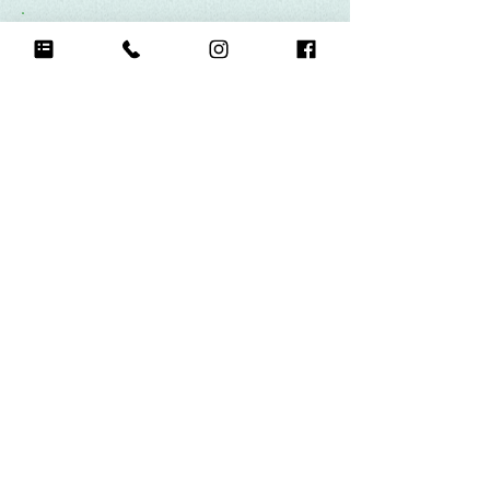
Q15.
悲しい時に頼る人は？
夫
Q16.
感謝を伝えたい人は誰？そしてどんな言
娘たちに、生まれてきてくれてあ
りがとうと伝えたい
Q17.
もし今日地球が滅びるなら何をする？
高級チョコレート爆食い
Q18.
自分のお気に入りの写真