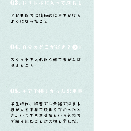
Q3.
ドリレボに入って成長したと思うことは？
子どもたちに積極的に声をかける
ようになったこと
Q4.
自分のどこが好き？
スイッチを入れたら何でもがんば
れるところ
Q5.
チアで悔しかった出来事と、そこから学ん
学生時代、練習では余裕で決まる
技が大会本番で決まらなかったと
き。いつでも本番だという気持ち
で取り組むことが大切と学んだ。