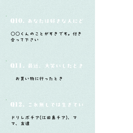
Q10.
あなたは好きな人にどうやって告白した
○○くんのことがすきです。付き
合って下さい
Q11.
最近、大笑いしたときはどんな時？
お買い物に行ったとき
Q12.
これ無しでは生きていけないモノ3つは？
ドリレボチア(江田島チア)、マ
マ、友達