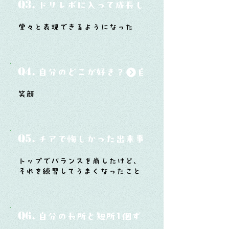
Q3.
ドリレボに入って成長したと思うことは？
堂々と表現できるようになった
Q4.
自分のどこが好き？
笑顔
Q5.
チアで悔しかった出来事と、そこから学ん
トップでバランスを崩したけど、
それを練習してうまくなったこと
Q6.
自分の長所と短所1個ずつ