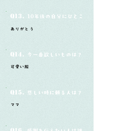
Q13.
10年後の自分にひとこと言ってあげたい
ありがとう
Q14.
今一番欲しいものは？
可愛い服
Q15.
悲しい時に頼る人は？
ママ
Q16.
感謝を伝えたい人は誰？そしてどんな言