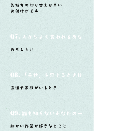
気持ちの切り替えが早い
片付けが苦手
Q7.
人からよく言われるあなたの性格は？
おもしろい
Q8.
「幸せ」を感じるときはどんな時？
友達や家族がいるとき
Q9.
誰も知らないあなたの一面は？
細かい作業が好きなとこと