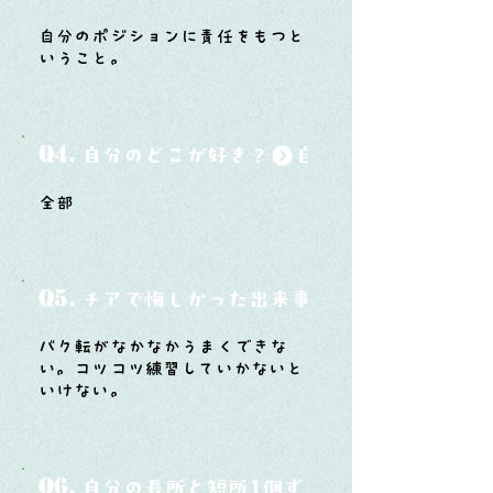
自分のポジションに責任をもつと
いうこと。
Q4.
自分のどこが好き？
全部
Q5.
チアで悔しかった出来事と、そこから学ん
バク転がなかなかうまくできな
い。コツコツ練習していかないと
いけない。
Q6.
自分の長所と短所1個ずつ