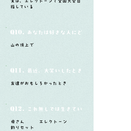
実は、エレクトーンで全国大会目
指している
Q10.
あなたは好きな人にどうやって告白した
山の頂上で
Q11.
最近、大笑いしたときはどんな時？
友達がおもしろかったとき
Q12.
これ無しでは生きていけないモノ3つは？
母さん エレクトーン
釣りセット