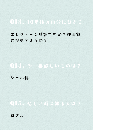
Q13.
10年後の自分にひとこと言ってあげたい
エレクトーン順調ですか？作曲家
になれてますか？
Q14.
今一番欲しいものは？
シール帳
Q15.
悲しい時に頼る人は？
母さん