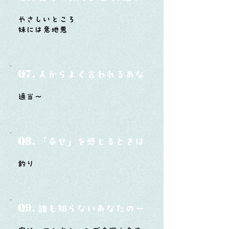
やさしいところ
妹には意地悪
Q7.
人からよく言われるあなたの性格は？
適当～
Q8.
「幸せ」を感じるときはどんな時？
釣り
Q9.
誰も知らないあなたの一面は？