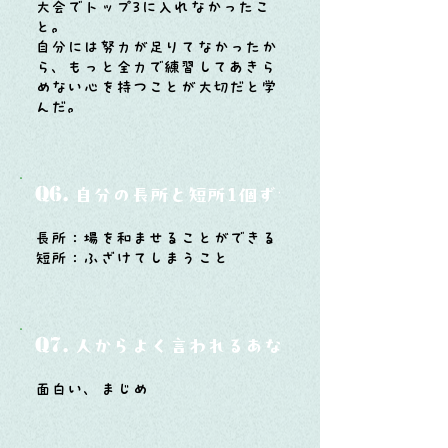
大会でトップ3に入れなかったこ
と。
自分には努力が足りてなかったか
ら、もっと全力で練習してあきら
めない心を持つことが大切だと学
んだ。
Q6.
自分の長所と短所1個ずつ
長所：場を和ませることができる
短所：ふざけてしまうこと
Q7.
人からよく言われるあなたの性格は？
面白い、まじめ