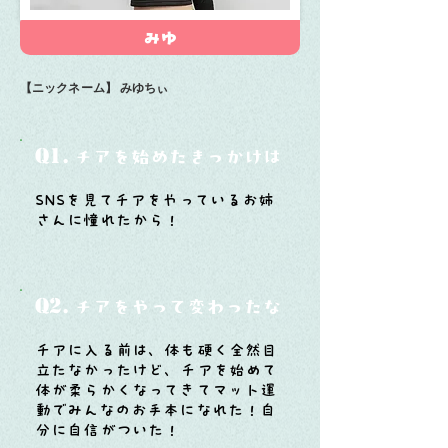
みゆ
【ニックネーム】
みゆちぃ
Q1.
チアを始めたきっかけは？
SNSを見てチアをやっているお姉
さんに憧れたから！
Q2.
チアをやって変わったなと思うことは？
チアに入る前は、体も硬く全然目
立たなかったけど、チアを始めて
体が柔らかくなってきてマット運
動でみんなのお手本になれた！自
分に自信がついた！