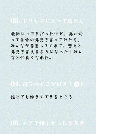
Q3.
ドリレボに入って成長したと思うことは？
最初は口下手だったけど、思い切
って自分の意見を言ってみたら、
みんなが尊重してくれて、堂々と
意見を言えるようになった！みん
なと仲良くなれた。
Q4.
自分のどこが好き？
誰とでも仲良くできるところ
Q5.
チアで悔しかった出来事と、そこから学ん