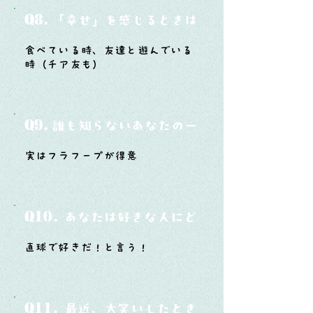
Q8.
「幸せ」を感じるときはどんな時？
食べている時、友達と遊んでいる
時（チア友も）
Q9.
誰も知らないあなたの一面は？
実はフラフープが得意
Q10.
あなたは好きな人にどうやって告白した
直球で好きだ！と言う！
Q11.
最近、大笑いしたときはどんな時？