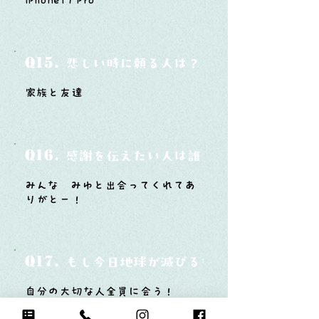
iPhone17 Pro
Q15.
悲しい時に頼る人は？
家族と友達
Q16.
感謝を伝えたい人は誰？そしてどんな言
みんな みゆと出会ってくれてあ
りがとー！
Q17.
もし今日地球が滅びるなら何をする？
自分の大切な人全員に会う！