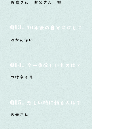
お母さん お父さん 妹
Q13.
10年後の自分にひとこと言ってあげたい
わかんない
Q14.
今一番欲しいものは？
つけネイル
Q15.
悲しい時に頼る人は？
お母さん