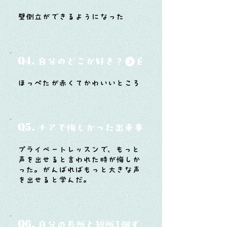
壁倒立ができるようになった
Q4.
自分のどこが好き？
ほっぺたが赤くてかわいいところ
Q5.
チアで悔しかった出来事と、そこから学ん
プライベートレッスンで、もっと
声を出せると言われた時が悔しか
った。がんばればもっと大きな声
を出せると学んだ。
Q6.
自分の長所と短所1個ずつ