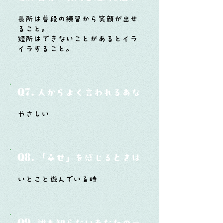
長所は普段の練習から笑顔が出せ
ること。
短所はできないことがあるとイラ
イラすること。
Q7.
人からよく言われるあなたの性格は？
やさしい
Q8.
「幸せ」を感じるときはどんな時？
いとこと遊んでいる時
Q9.
誰も知らないあなたの一面は？