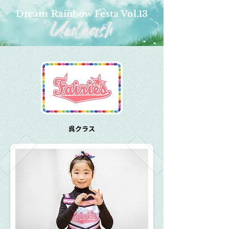
Dream Rainbow Festa Vol.13
呉クラス