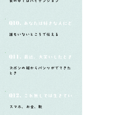
家の中ではハイテンション
Q10.
あなたは好きな人にどうやって告白した
誰もいないところで伝える
Q11.
最近、大笑いしたときはどんな時？
ズボンの裾からパンツがでてきた
とき
Q12.
これ無しでは生きていけないモノ3つは？
スマホ、お金、靴