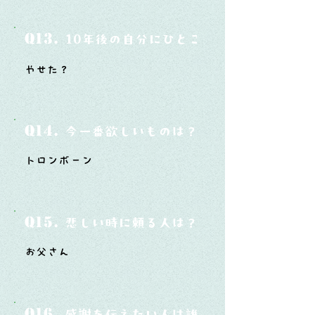
Q13.
10年後の自分にひとこと言ってあげたい
やせた？
Q14.
今一番欲しいものは？
トロンボーン
Q15.
悲しい時に頼る人は？
お父さん
Q16.
感謝を伝えたい人は誰？そしてどんな言