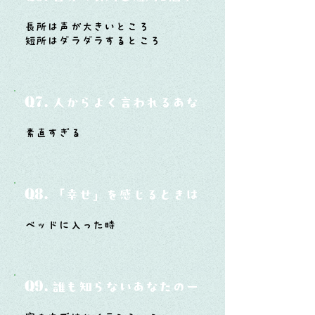
長所は声が大きいところ
短所はダラダラするところ
Q7.
人からよく言われるあなたの性格は？
素直すぎる
Q8.
「幸せ」を感じるときはどんな時？
ベッドに入った時
Q9.
誰も知らないあなたの一面は？