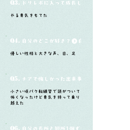
Q3.
ドリレボに入って成長したと思うことは？
やる勇気をもてた
Q4.
自分のどこが好き？
優しい性格と大きな声、目、足
Q5.
チアで悔しかった出来事と、そこから学ん
小さい頃バク転練習で頭がついて
怖くなったけど勇気を持って乗り
越えた
Q6.
自分の長所と短所1個ずつ