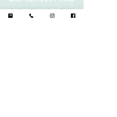
さっちゃん先生みっちゃん先生ま
き先生
長い時間チアを教えてくれていつ
もありがとうございます
Q17.
もし今日地球が滅びるなら何をする？
宇宙に行く
Q18.
自分のお気に入りの写真