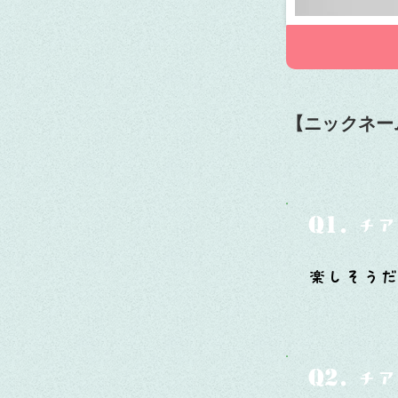
【ニックネー
Q1.
チア
楽しそう
Q2.
チア