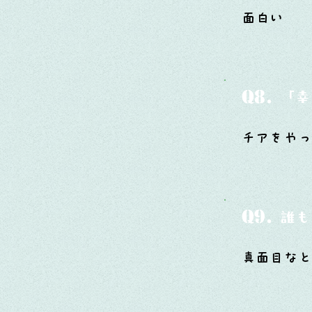
面白い
Q8.
「幸
チアをやっ
Q9.
誰も
真面目な