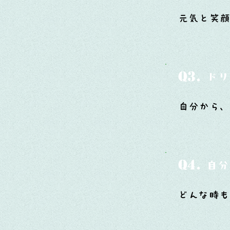
元気と笑
Q3.
ドリ
自分から
Q4.
自分
どんな時も