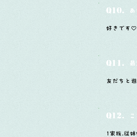
Q10.
あ
好きです♡
Q11.
最
友だちと遊
Q12.
こ
1家族.従姉