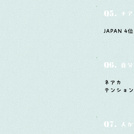
Q5.
チア
JAPAN
Q6.
自分
ネアカ
テンショ
Q7.
人か