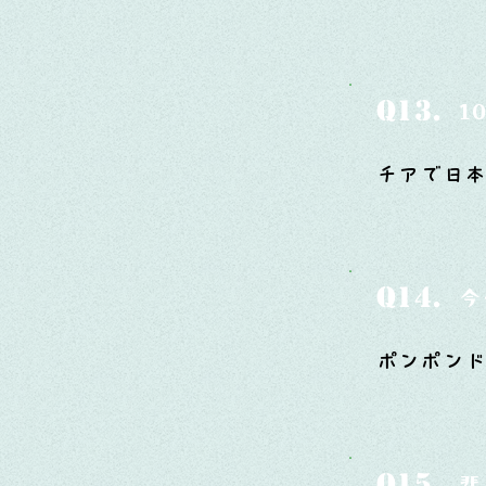
Q13.
1
チアで日本
Q14.
今
ポンポン
Q15.
悲