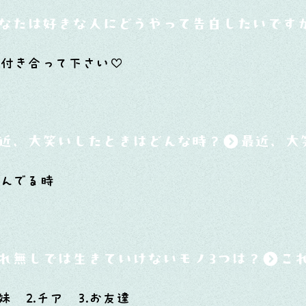
なたは好きな人にどうやって告白したいです
付き合って下さい♡
近、大笑いしたときはどんな時？
んでる時
れ無しでは生きていけないモノ3つは？
妹 2.チア 3.お友達