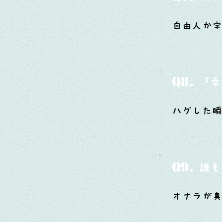
自由人か宇
Q8.
「幸
ハグした
Q9.
誰も
オナラが臭