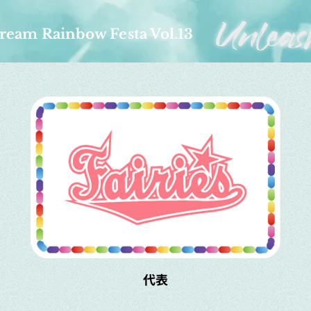
ream Rainbow Festa Vol.13
代表