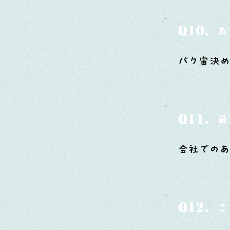
Q10.
あ
バク宙決め
Q11.
最
会社での
Q12.
こ