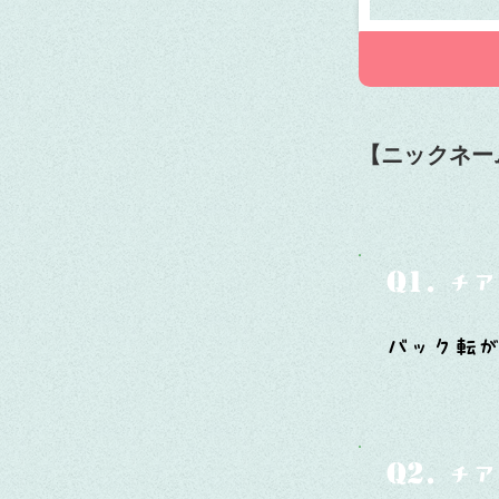
【ニックネー
Q1.
チア
バック転が
Q2.
チア