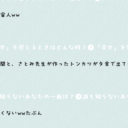
宙人ww
せ」を感じるときはどんな時？
瞬間と、さとみ先生が作ったトンカツが夕食で出て
知らないあなたの一面は？
くないwwたぶん