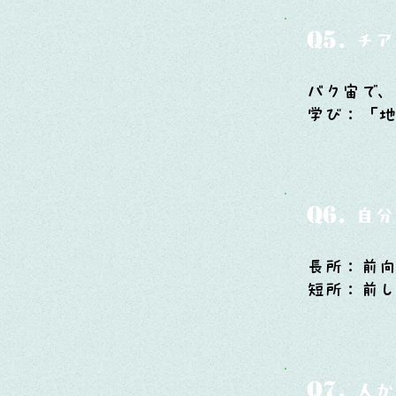
Q5.
チア
バク宙で、
学び：「地
Q6.
自分
長所：前
短所：前し
Q7.
人か