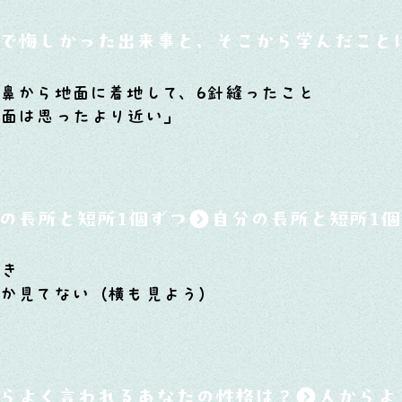
で悔しかった出来事と、そこから学んだこと
鼻から地面に着地して、6針縫ったこと
面は思ったより近い」
の長所と短所1個ずつ
向き
か見てない（横も見よう）
らよく言われるあなたの性格は？