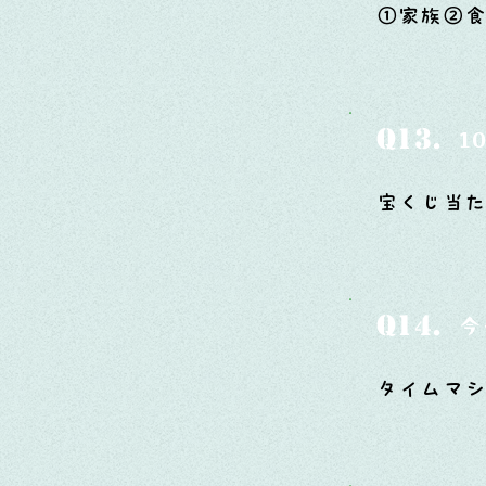
①家族②
Q13.
1
宝くじ当た
Q14.
今
タイムマ