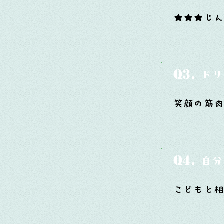
★★★じん
Q3.
ドリ
笑顔の筋肉
Q4.
自分
こどもと