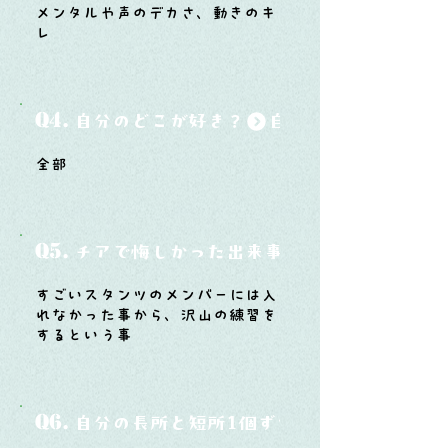
メンタルや声のデカさ、動きのキ
レ
Q4.
自分のどこが好き？
全部
Q5.
チアで悔しかった出来事と、そこから学ん
すごいスタンツのメンバーには入
れなかった事から、沢山の練習を
するという事
Q6.
自分の長所と短所1個ずつ