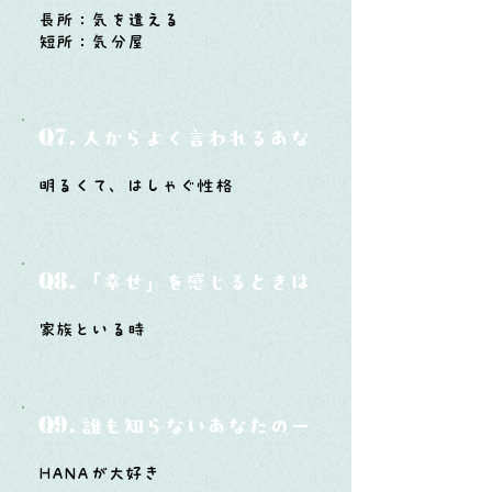
長所：気を遣える
短所：気分屋
Q7.
人からよく言われるあなたの性格は？
明るくて、はしゃぐ性格
Q8.
「幸せ」を感じるときはどんな時？
家族といる時
Q9.
誰も知らないあなたの一面は？
HANAが大好き