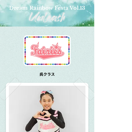
Dream Rainbow Festa Vol.13
呉クラス