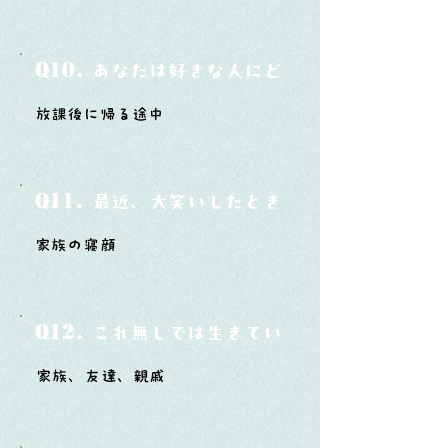
Q10.
あなたは好きな人にどうやって告白した
放課後に帰る途中
Q11.
最近、大笑いしたときはどんな時？
家族の寝顔
Q12.
これ無しでは生きていけないモノ3つは？
家族、友達、親戚