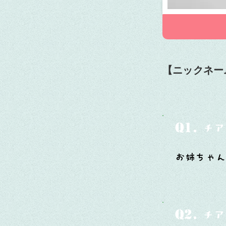
【ニックネー
Q1.
チア
お姉ちゃん
Q2.
チア