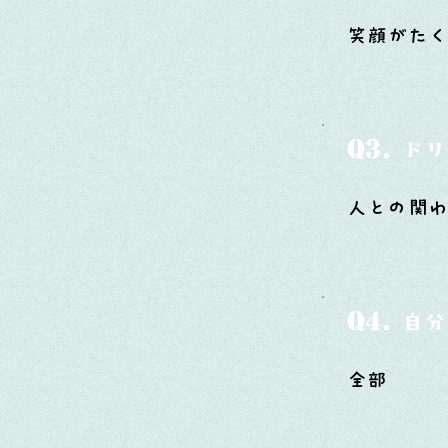
笑顔がたく
Q3.
ドリ
人との関
Q4.
自分
全部