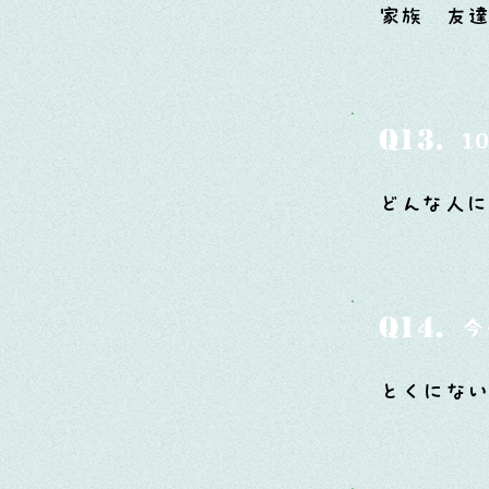
家族 友
Q13.
1
どんな人に
Q14.
今
とくにな