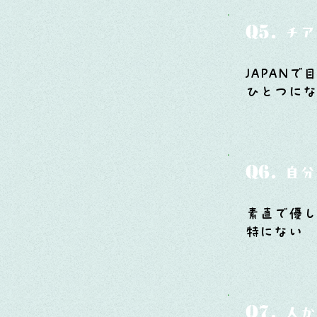
Q5.
チア
JAPAN
ひとつにな
Q6.
自分
素直で優
特にない
Q7.
人か