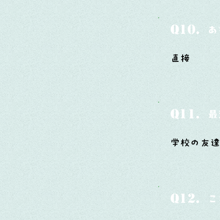
Q10.
あ
直接
Q11.
最
学校の友達
Q12.
こ