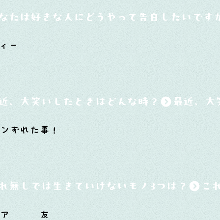
なたは好きな人にどうやって告白したいです
ィー
近、大笑いしたときはどんな時？
ボンずれた事！
れ無しでは生きていけないモノ3つは？
チア 友