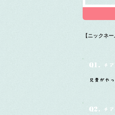
【ニックネー
Q1.
チア
兄貴がやっ
Q2.
チア