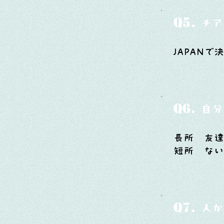
Q5.
チア
JAPAN
Q6.
自分
長所 友
短所 な
Q7.
人か