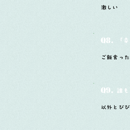
激しい
Q8.
「幸
ご飯食っ
Q9.
誰も
以外とび