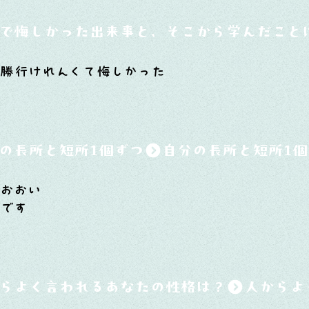
で悔しかった出来事と、そこから学んだこと
で決勝行けれんくて悔しかった
の長所と短所1個ずつ
達おおい
いです
らよく言われるあなたの性格は？