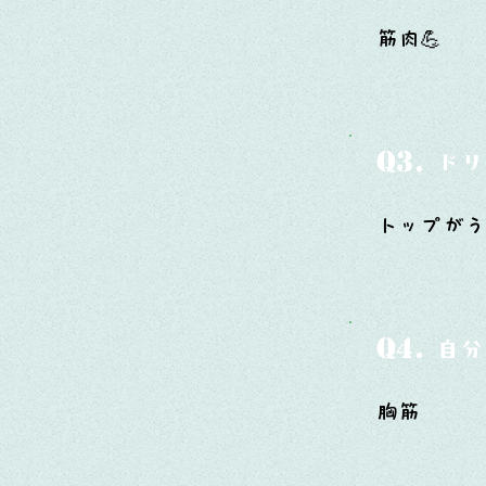
筋肉💪
Q3.
ドリ
トップがう
Q4.
自分
胸筋