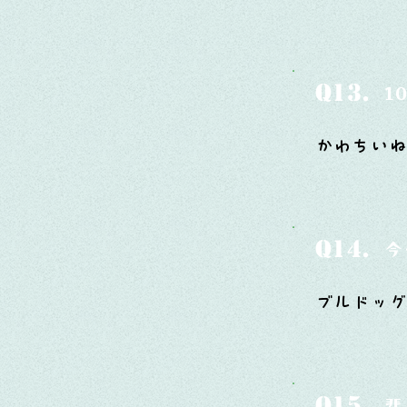
Q13.
1
かわちいね
Q14.
今
ブルドッグ
Q15.
悲