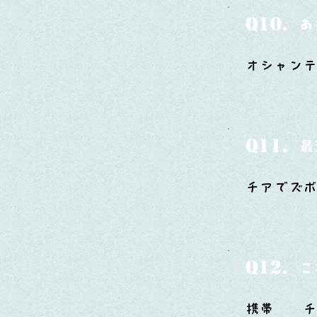
Q10.
あ
オシャンテ
Q11.
最
チアでズ
Q12.
こ
携帯 