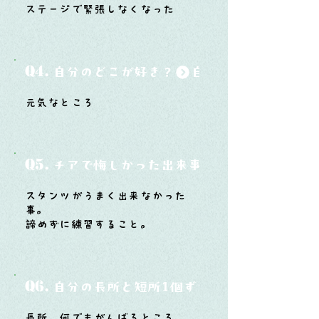
ステージで緊張しなくなった
Q4.
自分のどこが好き？
元気なところ
Q5.
チアで悔しかった出来事と、そこから学ん
スタンツがうまく出来なかった
事。
諦めずに練習すること。
Q6.
自分の長所と短所1個ずつ
長所 何でもがんばるところ