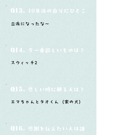
Q13.
10年後の自分にひとこと言ってあげたい
立派になったな〜
Q14.
今一番欲しいものは？
スウィッチ2
Q15.
悲しい時に頼る人は？
エマちゃんとタオくん（家の犬）
Q16.
感謝を伝えたい人は誰？そしてどんな言