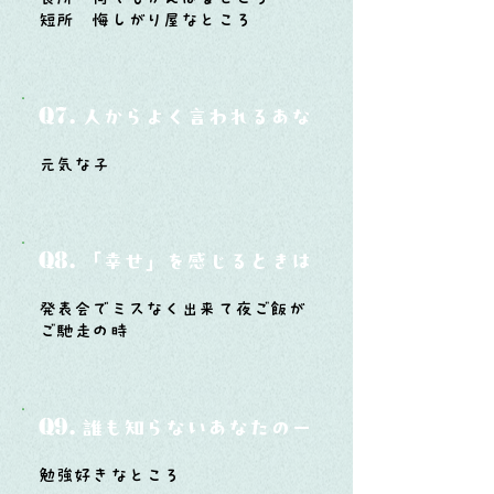
短所 悔しがり屋なところ
Q7.
人からよく言われるあなたの性格は？
元気な子
Q8.
「幸せ」を感じるときはどんな時？
発表会でミスなく出来て夜ご飯が
ご馳走の時
Q9.
誰も知らないあなたの一面は？
勉強好きなところ