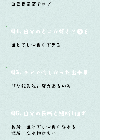
自己肯定感アップ
Q4.
自分のどこが好き？
誰とでも仲良くできる
Q5.
チアで悔しかった出来事と、そこから学ん
バク転失敗。努力あるのみ
Q6.
自分の長所と短所1個ずつ
長所 誰とでも仲良くなれる
短所 忘れ物が多い