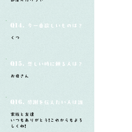
Q14.
今一番欲しいものは？
くつ
Q15.
悲しい時に頼る人は？
お母さん
Q16.
感謝を伝えたい人は誰？そしてどんな言
家族と友達
いつもありがとう❗️これからもよろ
しくね❗️