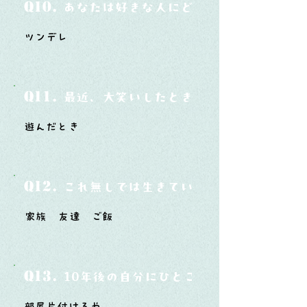
Q10.
あなたは好きな人にどうやって告白した
ツンデレ
Q11.
最近、大笑いしたときはどんな時？
遊んだとき
Q12.
これ無しでは生きていけないモノ3つは？
家族 友達 ご飯
Q13.
10年後の自分にひとこと言ってあげたい
部屋片付けろや