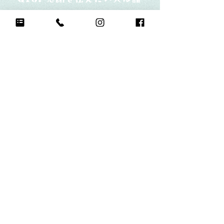
お父さん
いつもバスケ頑張ってくれてあり
がとう
Q17.
もし今日地球が滅びるなら何をする？
旅にでる
Q18.
自分のお気に入りの写真