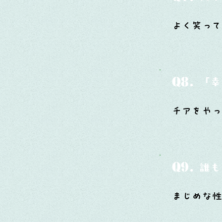
よく笑って
Q8.
「幸
チアをやっ
Q9.
誰も
まじめな