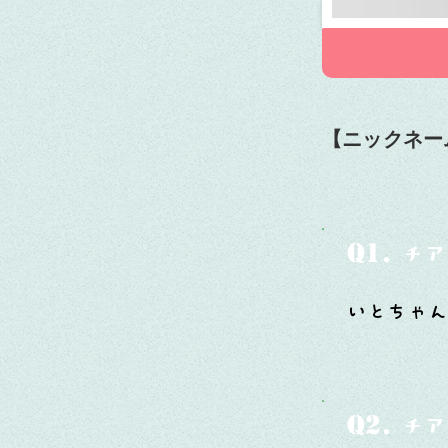
【ニックネー
Q1.
チア
いとちゃ
Q2.
チア