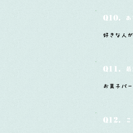
Q10.
あ
好きな人が
Q11.
最
お菓子パー
Q12.
こ