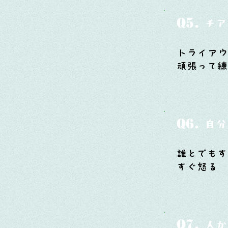
Q5.
チア
トライア
頑張って練
Q6.
自分
誰とでもす
すぐ怒る
Q7.
人か