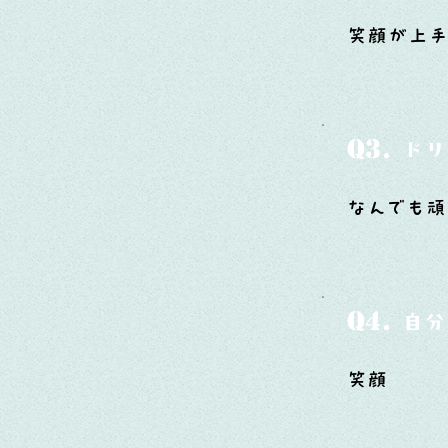
笑顔が上
Q3.
ドリ
なんでも頑
Q4.
自分
笑顔