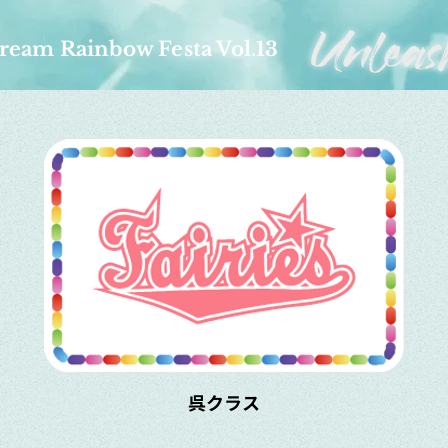
ream Rainbow Festa Vol.13
呉クラス