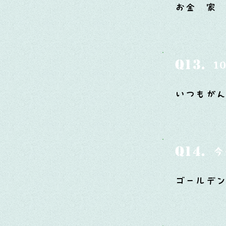
お金 家
Q13.
1
いつもがん
Q14.
今
ゴールデン