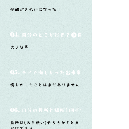
側転がきれいになった
Q4.
自分のどこが好き？
大きな声
Q5.
チアで悔しかった出来事と、そこから学ん
悔しかったことはまだありません
Q6.
自分の長所と短所1個ずつ
長所は(お手伝い)やろうか？と声
かけできる