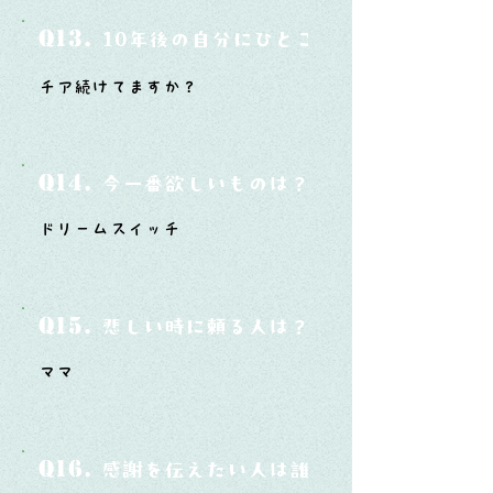
Q13.
10年後の自分にひとこと言ってあげたい
チア続けてますか？
Q14.
今一番欲しいものは？
ドリームスイッチ
Q15.
悲しい時に頼る人は？
ママ
Q16.
感謝を伝えたい人は誰？そしてどんな言