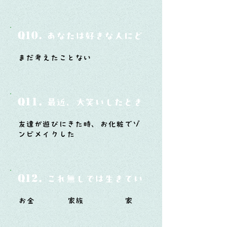
Q10.
あなたは好きな人にどうやって告白した
まだ考えたことない
Q11.
最近、大笑いしたときはどんな時？
友達が遊びにきた時、お化粧でゾ
ンビメイクした
Q12.
これ無しでは生きていけないモノ3つは？
お金 家族 家