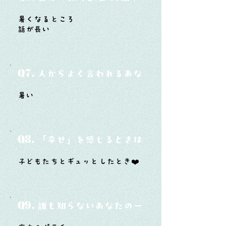
暑くなるところ
話が長い
Q7.
人からよく言われるあなたの性格は？
暑い
Q8.
「幸せ」を感じるときはどんな時？
子どもたちとギュッとしたとき❤️
Q9.
誰も知らないあなたの一面は？