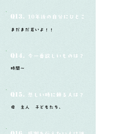
Q13.
10年後の自分にひとこと言ってあげたい
まだまだ若いよ！！
Q14.
今一番欲しいものは？
時間～
Q15.
悲しい時に頼る人は？
母 主人 子どもたち、
Q16.
感謝を伝えたい人は誰？そしてどんな言