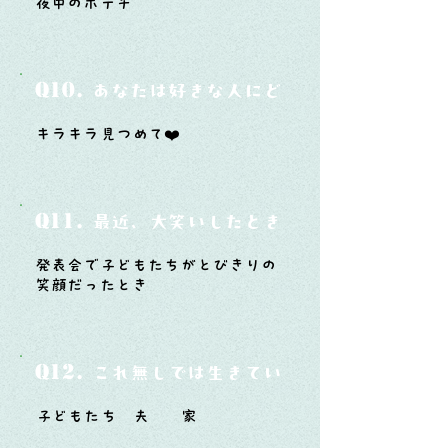
夜中のポテチ
Q10.
あなたは好きな人にどうやって告白した
キラキラ見つめて❤️
Q11.
最近、大笑いしたときはどんな時？
発表会で子どもたちがとびきりの
笑顔だったとき
Q12.
これ無しでは生きていけないモノ3つは？
子どもたち 夫 家