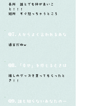
長所 誰とでも仲が良いこ
と！！！
短所 すぐ怒っちゃうところ
Q7.
人からよく言われるあなたの性格は？
適当だねw
Q8.
「幸せ」を感じるときはどんな時？
推しのグッズを買ってもらったと
き！！
Q9.
誰も知らないあなたの一面は？