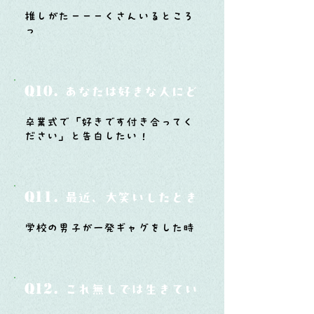
推しがたーーーくさんいるところ
っ
Q10.
あなたは好きな人にどうやって告白した
卒業式で「好きです付き合ってく
ださい」と告白したい！
Q11.
最近、大笑いしたときはどんな時？
学校の男子が一発ギャグをした時
Q12.
これ無しでは生きていけないモノ3つは？