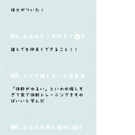
体力がついた！
Q4.
自分のどこが好き？
誰とでも仲良くできること！！
Q5.
チアで悔しかった出来事と、そこから学ん
「体幹がゆるい」といわれ悔しす
ぎて家で体幹トレーニングをすれ
ばいいと学んだ
Q6.
自分の長所と短所1個ずつ