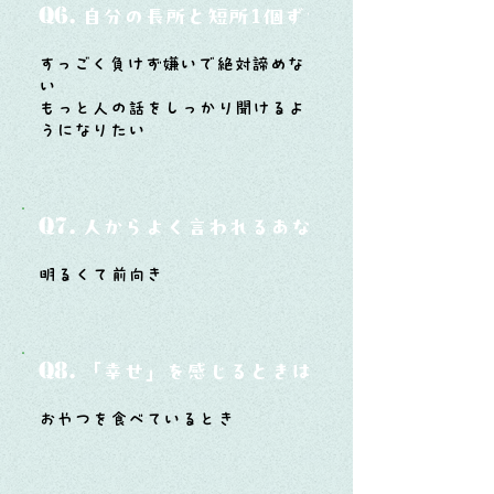
Q6.
自分の長所と短所1個ずつ
すっごく負けず嫌いで絶対諦めな
い
もっと人の話をしっかり聞けるよ
うになりたい
Q7.
人からよく言われるあなたの性格は？
明るくて前向き
Q8.
「幸せ」を感じるときはどんな時？
おやつを食べているとき