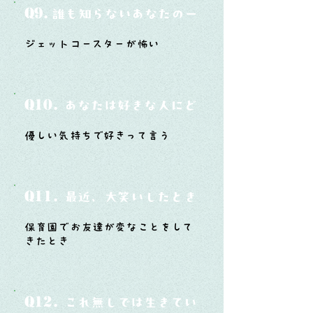
Q9.
誰も知らないあなたの一面は？
ジェットコースターが怖い
Q10.
あなたは好きな人にどうやって告白した
優しい気持ちで好きって言う
Q11.
最近、大笑いしたときはどんな時？
保育園でお友達が変なことをして
きたとき
Q12.
これ無しでは生きていけないモノ3つは？