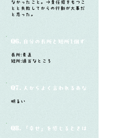
なかったこと。→責任感をもつこ
とと失敗してからの行動が大事だ
と思った。
Q6.
自分の長所と短所1個ずつ
長所:素直
短所:適当なところ
Q7.
人からよく言われるあなたの性格は？
明るい
Q8.
「幸せ」を感じるときはどんな時？