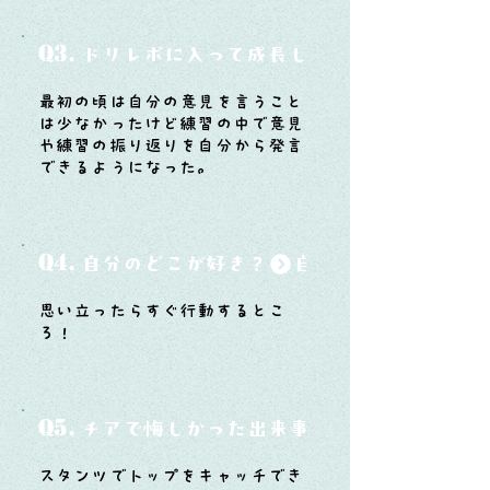
Q3.
ドリレボに入って成長したと思うことは？
最初の頃は自分の意見を言うこと
は少なかったけど練習の中で意見
や練習の振り返りを自分から発言
できるようになった。
Q4.
自分のどこが好き？
思い立ったらすぐ行動するとこ
ろ！
Q5.
チアで悔しかった出来事と、そこから学ん
スタンツでトップをキャッチでき