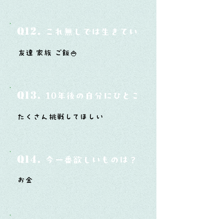
Q12.
これ無しでは生きていけないモノ3つは？
友達 家族 ご飯🍚
Q13.
10年後の自分にひとこと言ってあげたい
たくさん挑戦してほしい
Q14.
今一番欲しいものは？
お金