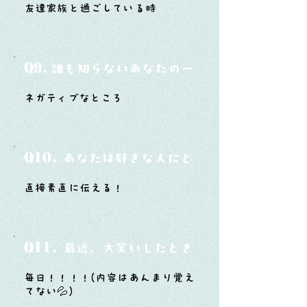
友達家族と過ごしている時
Q9.
誰も知らないあなたの一面は？
ネガティブなところ
Q10.
あなたは好きな人にどうやって告白した
直接素直に伝える！
Q11.
最近、大笑いしたときはどんな時？
毎日！！！！(内容はあんまり覚え
てない💦)