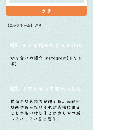
さき
【ニックネーム】
さき
Q1.
チアを始めたきっかけは？
知り合いの紹介 Instagram(ドリレ
ボ)
Q2.
チアをやって変わったなと思うことは？
前向きな気持ちが増えた。心配性
な所があったりそれが表情に出る
ことが多いけどそこが少しずつ減
っていっていると思う！