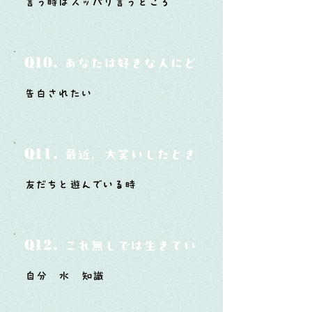
言う時はスッパリ言うところ
Q10.
あなたは好きな人にどうやって告白した
告白されたい
Q11.
最近、大笑いしたときはどんな時？
友だちと遊んでいる時
Q12.
これ無しでは生きていけないモノ3つは？
自分 水 知識