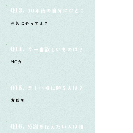
Q13.
10年後の自分にひとこと言ってあげたい
元気にやってる？
Q14.
今一番欲しいものは？
MC力
Q15.
悲しい時に頼る人は？
友だち
Q16.
感謝を伝えたい人は誰？そしてどんな言