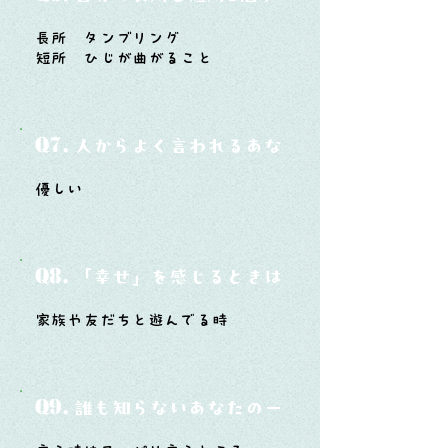
長所 タンブリング
短所 ひじが曲がること
Q7.
人からよく言われるあなたの性格は？
優しい
Q8.
「幸せ」を感じるときはどんな時？
家族や友だちと遊んでる時
Q9.
誰も知らないあなたの一面は？