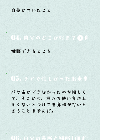
自信がついたこと
Q4.
自分のどこが好き？
挑戦できるところ
Q5.
チアで悔しかった出来事と、そこから学ん
バク宙ができなかったのが悔しく
て、そこから、筋力の使い方が上
手くないとつけても意味がないと
言うことを学んだ。
Q6.
自分の長所と短所1個ずつ