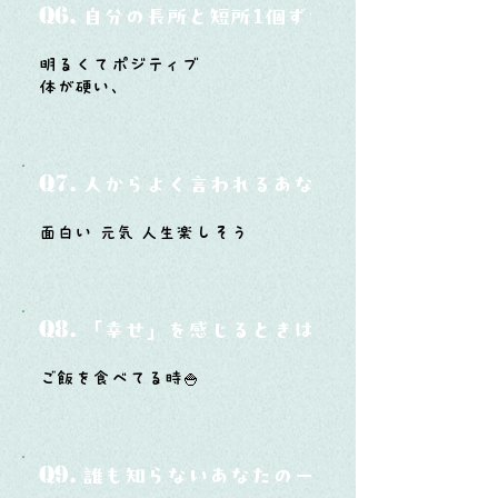
Q6.
自分の長所と短所1個ずつ
明るくてポジティブ
体が硬い、
Q7.
人からよく言われるあなたの性格は？
面白い 元気 人生楽しそう
Q8.
「幸せ」を感じるときはどんな時？
ご飯を食べてる時🍚
Q9.
誰も知らないあなたの一面は？