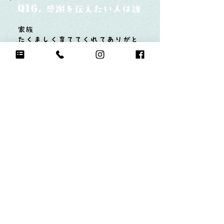
Q16.
感謝を伝えたい人は誰？そしてどんな言
家族
たくましく育ててくれてありがと
う
Q17.
もし今日地球が滅びるなら何をする？
好きなものいっぱい買う！
たくさん食べる！
友達と遊んでたくさん笑う！
チアをする！
Q18.
自分のお気に入りの写真