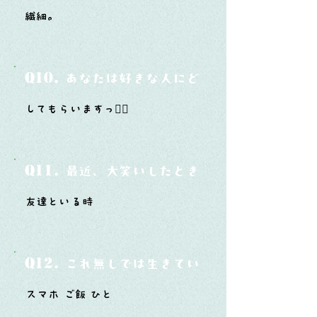
繊細。
Q10.
あなたは好きな人にどうやって告白した
してもらいますっ❤️‍🔥
Q11.
最近、大笑いしたときはどんな時？
友達といる時
Q12.
これ無しでは生きていけないモノ3つは？
スマホ ご飯 ひと