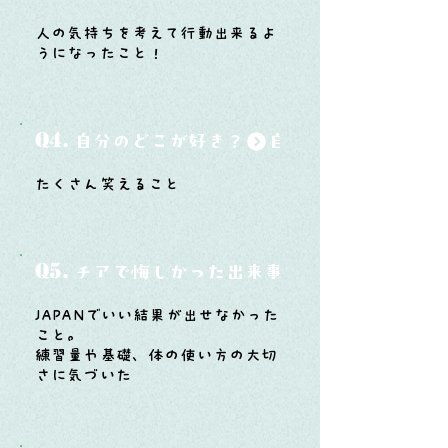
人の気持ちを考えて行動出来るよ
うになったこと！
Q4.
自分のどこが好き？
たくさん笑えること
Q5.
チアで悔しかった出来事と、そこから学ん
JAPANでいい結果が出せなかった
こと。
練習量や基礎、体の使い方の大切
さに気づいた