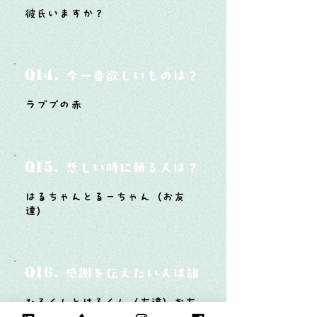
彼氏いますか？
Q14.
今一番欲しいものは？
ラブブの赤
Q15.
悲しい時に頼る人は？
はるちゃんとるーちゃん（お友
達）
Q16.
感謝を伝えたい人は誰？そしてどんな言
ひろくんとはるくん（友達）お友
達になってくれてありがとう！