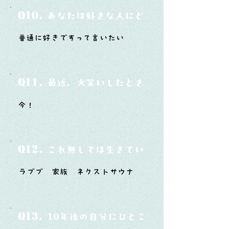
Q10.
あなたは好きな人にどうやって告白した
普通に好きですって言いたい
Q11.
最近、大笑いしたときはどんな時？
今！
Q12.
これ無しでは生きていけないモノ3つは？
ラブブ 家族 ネクストサウナ
Q13.
10年後の自分にひとこと言ってあげたい