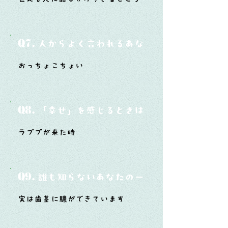
Q7.
人からよく言われるあなたの性格は？
おっちょこちょい
Q8.
「幸せ」を感じるときはどんな時？
ラブブが来た時
Q9.
誰も知らないあなたの一面は？
実は歯茎に膿ができています