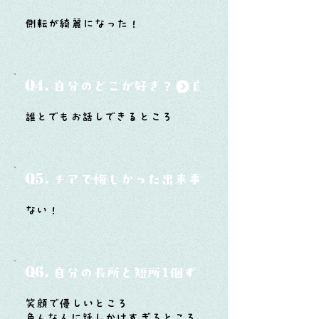
側転が綺麗になった！
Q4.
自分のどこが好き？
誰とでもお話しできるところ
Q5.
チアで悔しかった出来事と、そこから学ん
ない！
Q6.
自分の長所と短所1個ずつ
笑顔で優しいところ
色んな人に話しかけすぎるところ