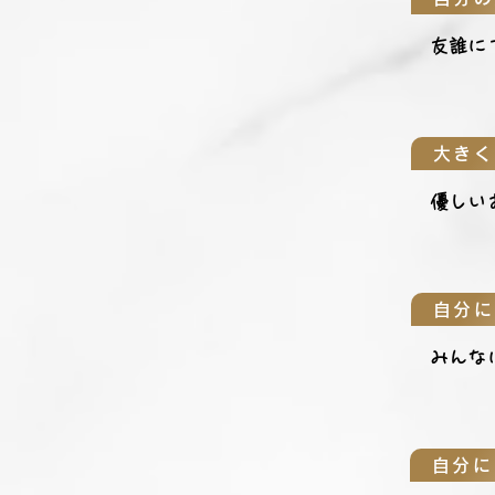
友誰に
大きく
優しい
自分に
みんな
自分に