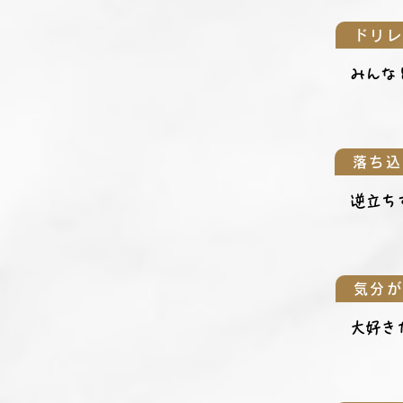
ドリ
みんな
落ち込
逆立ち
気分
大好き