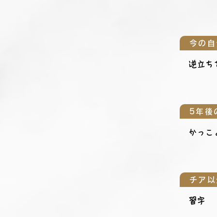
今の自
逆立ち
5年後
かっこ
チア以
習字