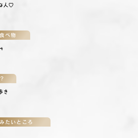
な人♡
食べ物
み
？
歩き
みたいところ