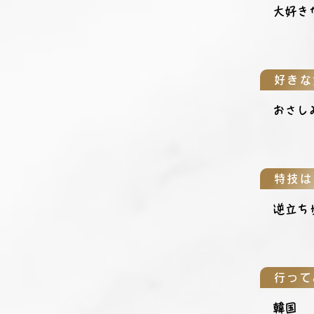
大好き
好きな
おさし
特技は
逆立ち
行って
韓国