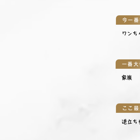
今一番
ワンち
一番大
家族
ここ最
逆立ち