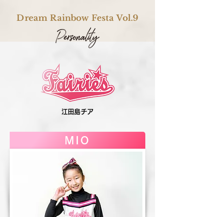
Dream Rainbow Festa Vol.9
江田島チア
MIO