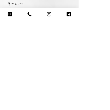
ラッキー‼︎
親御さんから見たあなたは？
優しくて、頑張り屋さん
先生・コーチから見たあなたは？
みんなより少し遅く入ったのにメキメキ
上達してビックリしてます！何にでも一
生懸命取り組む姿がカッコいい！
自慢の練習着写真