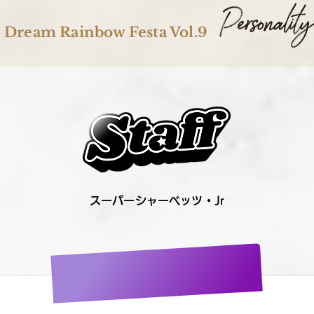
Dream Rainbow Festa Vol.9
スーパーシャーベッツ・Jr