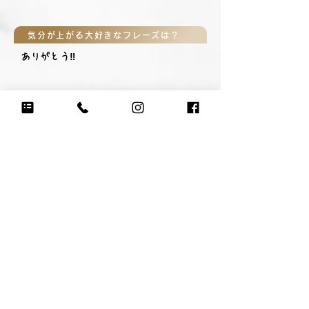
気分が上がる大好きなフレーズは？
ありがとう‼︎
親御さんから見たあなたは？
いつも家族を楽しませてくれてありがと
う。礼君がいると家が明るくなって家族
が笑ってみんな幸せ。これからもいろん
なことを頑張ってね。応援します！
先生・コーチから見たあなたは？
練習熱心で頑張り屋のれい！動きのてい
ねいさと正確さときれいさはBOYSで1
番。いつの間にか大きな声が出るように
なってたね！