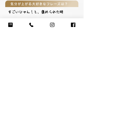
気分が上がる大好きなフレーズは？
すごいじゃん！と、褒められた時
親御さんから見たあなたは？
心の声がダダ漏れな娘
先生・コーチから見たあなたは？
しっかり者のいろははチームになくては
ならない存在！最近ダンスやモーション
のキレが出てきて、度胸もついたね。は
じけた笑顔が見たい★
自慢の練習着写真