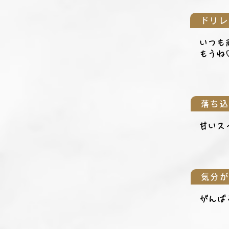
ドリレ
いつも
もうね
落ち
甘いス
気分
がんば