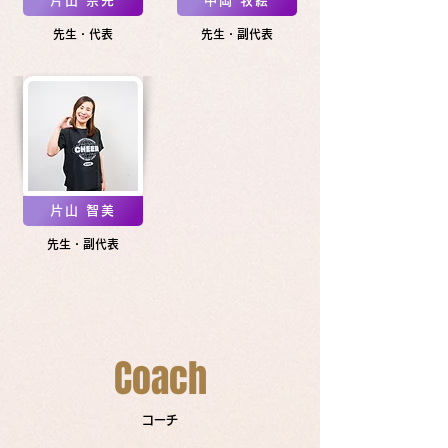
片山 宗光
中岡 牧絵
先生・代表
先生・副代表
片山 智美
先生・副代表
Coach
コーチ