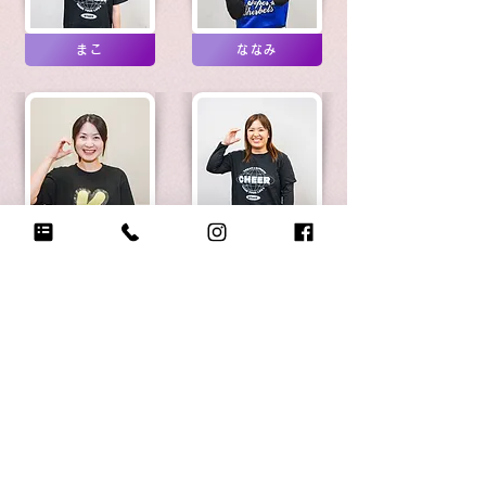
まこ
ななみ
ちの（呉チア）
さおり（呉チア）
ひさえ（呉チア）