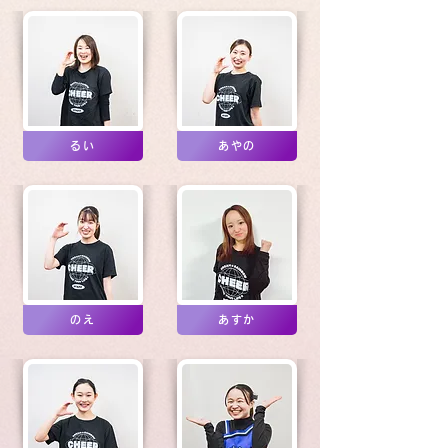
るい
あやの
のえ
あすか