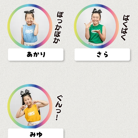
あかり
さら
みゆ