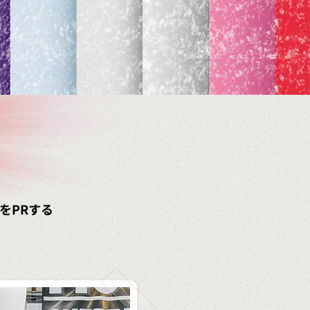
！
​PRする